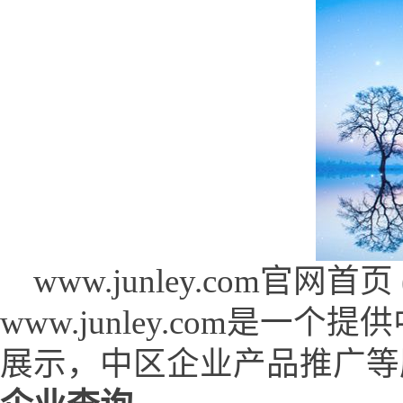
www.junley.com官网首页 (ww
www.junley.com是
展示，中区企业产品推广等