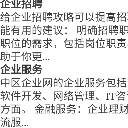
企业招聘
给企业招聘攻略可以提高招
能有用的建议： 明确招聘
职位的需求，包括岗位职责
助于你更...
企业服务
中区企业网的企业服务包括
软件开发、网络管理、IT
方面。 金融服务：企业理
流服...